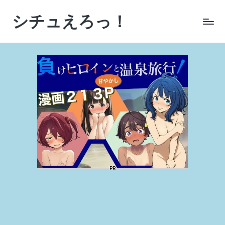
シチュえろっ！
Skip
to
シ
content
チ
ュ
エ
ー
シ
ョ
ン
に
こ
だ
わ
っ
た
AI
生
成