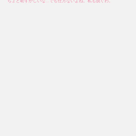
ちょと恥ずかしいな….でも仕方ないよね。私も脱ぐわ。