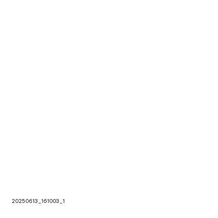
20250613_161019_1