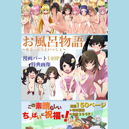
の
エ
ロ
紙
芝
居
を
掲
載
し
て
お
り
ま
す。