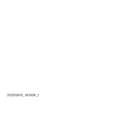
20250613_161027_1