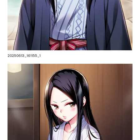
20250613_161155_1