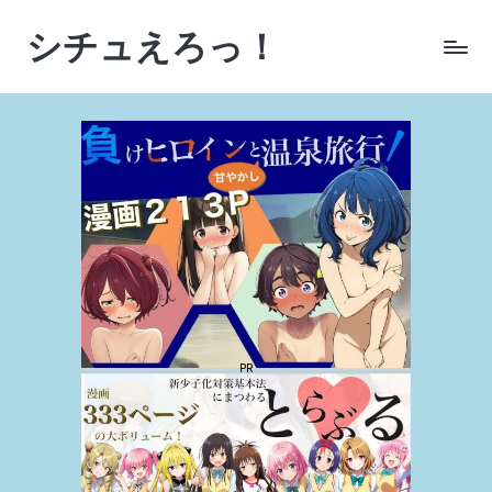
シチュえろっ！
Skip
to
シ
content
チ
ュ
エ
ー
シ
ョ
ン
に
こ
だ
わ
っ
た
AI
生
成