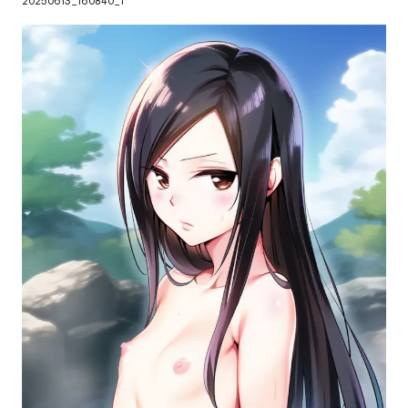
20250613_160840_1