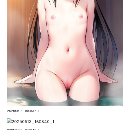
20250613_160837_1