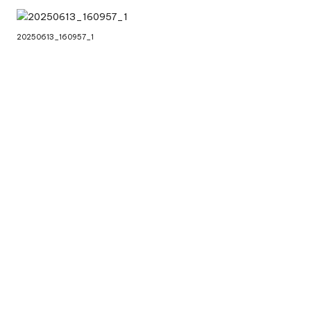
20250613_160957_1
20250613_161000_1
20250613_161003_1
20250613_161006_1
20250613_161008_1
20250613_161011_1