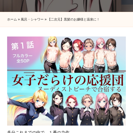
by
ホーム
»
風呂・シャワー
»
【二次元】黒髪のお嬢様と温泉に！
多分これまでの中で、１番の力作。