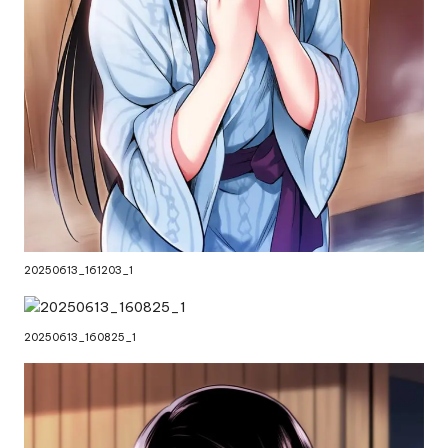
20250613_161203_1
20250613_160825_1