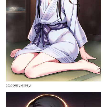
20250613_161158_1