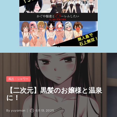
Posted
風呂・シャワー
in
【二次元】黒髪のお嬢様と温泉
に！
By
yuyaman
6月 13, 2025
Posted