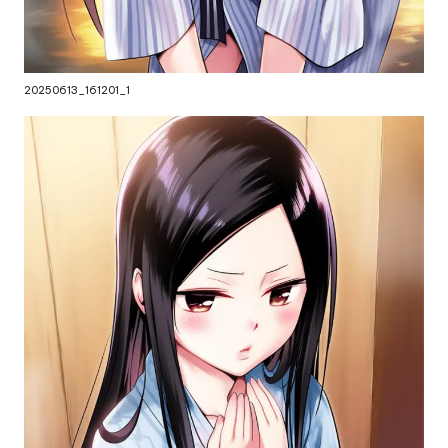
20250613_161201_1