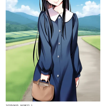
20250613_160822_1