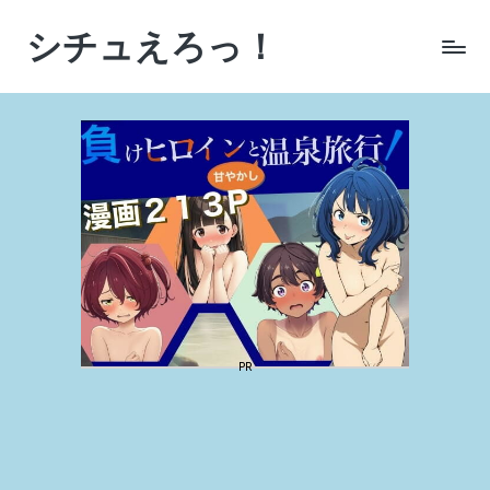
シチュえろっ！
Skip
to
シ
content
チ
ュ
エ
ー
シ
ョ
ン
に
こ
だ
わ
っ
た
AI
生
成