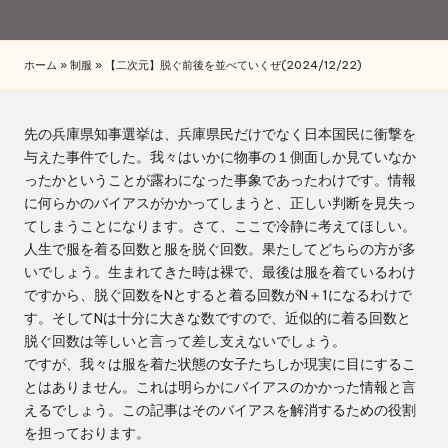
by
ホーム
»
制服
»
【二次元】脱ぐ前後を並べていくぜ(2024/12/22)
先の兵庫県知事選挙は、兵庫県民だけでなく日本国民に衝撃を
与えた事件でした。我々はいかに物事の１側面しか見ていなか
ったかということが露わになった事象であったわけです。情報
に何らかのバイアスがかかってしまうと、正しい判断を見失っ
てしまうことになります。さて、ここで冷静に考えてほしい。
人生で服を着る回数と服を脱ぐ回数。果たしてどちらの方が多
いでしょう。生まれてきた時は裸で、最後は服を着ているわけ
ですから、脱ぐ回数をNとすると着る回数がN＋1になるわけで
す。そしてNは十分に大きな数ですので、近似的に着る回数と
脱ぐ回数は等しいと言って差し支えないでしょう。
ですが、我々は服を着た状態の女子たちしか現実に目にするこ
とはありません。これは明らかにバイアスのかかった情報と言
えるでしょう。この記事はそのバイアスを解消するための役割
を担っております。